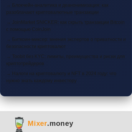
→ Блокчейн-аналитика и деанонимизация: как
разоблачают криптовалютные транзакции
→ JoinMarket SNICKER: как скрыть транзакции Bitcoin
с помощью CoinJoin
→ Биткоин-миксер: мнения экспертов о приватности и
безопасности криптовалют
→ Toobit без KYC: лимиты, преимущества и риски для
криптотрейдеров
→ Налоги на криптовалюту и NFT в 2024 году: что
нужно знать каждому инвестору
Mixer
.money