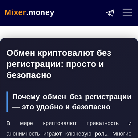
Mixer
.money
Обмен криптовалют без
регистрации: просто и
безопасно
Почему обмен без регистрации
— это удобно и безопасно
В мире криптовалют приватность и
анонимность играют ключевую роль. Многие