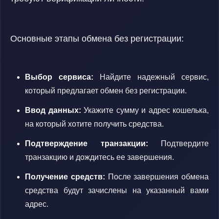
Основные этапы обмена без регистрации:
Выбор сервиса:
Найдите надежный сервис,
который предлагает обмен без регистрации.
Ввод данных:
Укажите сумму и адрес кошелька,
на который хотите получить средства.
Подтверждение транзакции:
Подтвердите
транзакцию и дождитесь ее завершения.
Получение средств:
После завершения обмена
средства будут зачислены на указанный вами
адрес.