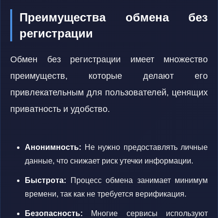
Преимущества обмена без
регистрации
Обмен без регистрации имеет множество
преимуществ, которые делают его
привлекательным для пользователей, ценящих
приватность и удобство.
Анонимность:
Не нужно предоставлять личные
данные, что снижает риск утечки информации.
Быстрота:
Процесс обмена занимает минимум
времени, так как не требуется верификация.
Безопасность:
Многие сервисы используют