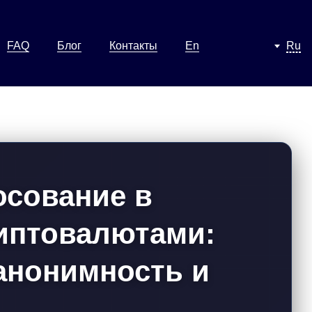
FAQ
Блог
Контакты
En
Ru
осование в
иптовалютами:
 анонимность и