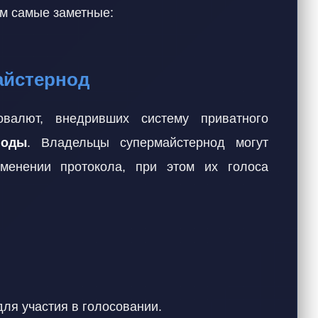
м самые заметные:
майстернод
алют, внедривших систему приватного
ноды
. Владельцы супермайстернод могут
менении протокола, при этом их голоса
ля участия в голосовании.