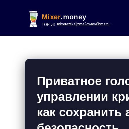
Mixer
.money
mixereztksljzma2owmv6hmsrci322lsje6m3svicoddk3xbgvhd2fid.onion
TOR v3:
Приватное гол
управлении кр
как сохранить
безопасность