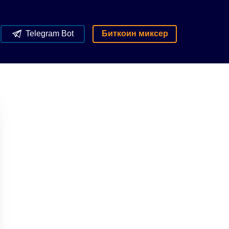
Telegram Bot
Биткоин миксер