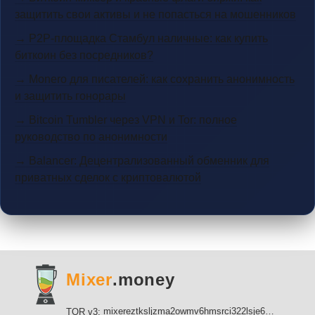
защитить свои активы и не попасться на мошенников
→ P2P-площадка Стамбул наличные: как купить
биткоин без посредников?
→ Monero для писателей: как сохранить анонимность
и защитить гонорары
→ Bitcoin Tumbler через VPN и Tor: полное
руководство по анонимности
→ Balancer: Децентрализованный обменник для
приватных сделок с криптовалютой
Mixer
.money
mixereztksljzma2owmv6hmsrci322lsje6m3svicoddk3xbgvhd2fid.onion
TOR v3: