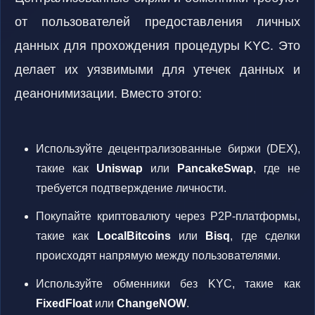
от пользователей предоставления личных
данных для прохождения процедуры KYC. Это
делает их уязвимыми для утечек данных и
деанонимизации. Вместо этого:
Используйте децентрализованные биржи (DEX),
такие как
Uniswap
или
PancakeSwap
, где не
требуется подтверждение личности.
Покупайте криптовалюту через P2P-платформы,
такие как
LocalBitcoins
или
Bisq
, где сделки
происходят напрямую между пользователями.
Используйте обменники без KYC, такие как
FixedFloat
или
ChangeNOW
.