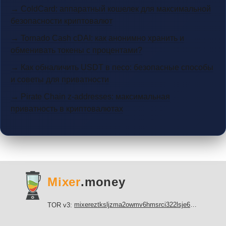
→ ColdCard: аппаратный кошелек для максимальной
безопасности криптовалют
→ Tornado Cash cDAI: как анонимно хранить и
обменивать токены с процентами?
→ Как обналичить USDT в песо: безопасные способы
и советы для приватности
→ Pirate Chain z-addresses: максимальная
приватность в криптовалютах
Mixer
.money
mixereztksljzma2owmv6hmsrci322lsje6m3svicoddk3xbgvhd2fid.onion
TOR v3: