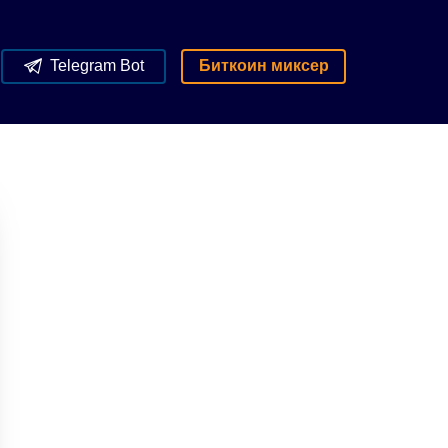
Telegram Bot
Биткоин миксер