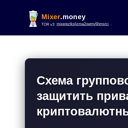
Mixer
.money
mixereztksljzma2owmv6hmsrci322lsje6m3svicoddk3xbgvhd2fid.onion
TOR v3:
Схема группово
защитить прив
криптовалютны