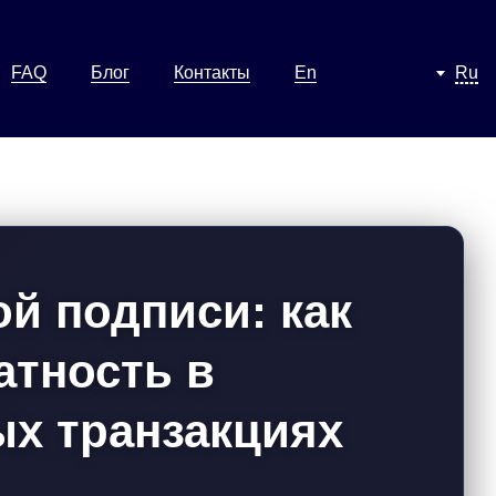
FAQ
Блог
Контакты
En
Ru
й подписи: как
атность в
х транзакциях