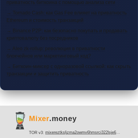
приватность биткоина с помощью анализа сети
→ Tornado Cash: как Gas Fee влияет на приватность
Ethereum и стоимость транзакций
→ Binance P2P: как безопасно покупать и продавать
криптовалюту без посредников
→ Aleo zk-rollup: революция в приватности
блокчейнов или маркетинговый ход?
→ Биткоин-миксер с одноразовой ссылкой: как скрыть
транзакции и защитить приватность
Mixer
.money
mixereztksljzma2owmv6hmsrci322lsje6m3svicoddk3xbgvhd2fid.onion
TOR v3: