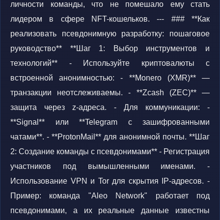
личности команды, что не помешало ему стать
лидером в сфере NFT-кошельков. --- ### **Как
реализовать псевдонимную разработку: пошаговое
руководство** **Шаг 1: Выбор инструментов и
технологий** - Используйте криптовалюты с
встроенной анонимностью: - **Monero (XMR)** —
транзакции неотслеживаемы. - **Zcash (ZEC)** —
защита через z-адреса. - Для коммуникации: -
**Signal** или **Telegram с зашифрованными
чатами**. - **ProtonMail** для анонимной почты. **Шаг
2: Создание команды с псевдонимами** - Регистрация
участников под вымышленными именами. -
Использование VPN и Tor для скрытия IP-адресов. -
Пример: команда "Aleo Network" работает под
псевдонимами, а их реальные данные известны