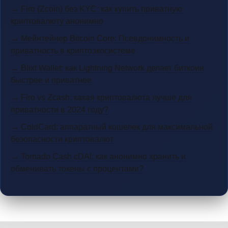
→ Firo (Zcoin) без KYC: как купить приватную
криптовалюту анонимно
→ Мейнтейнер Bitcoin Core: Псевдонимность и
приватность в криптоэкосистеме
→ Blixt Wallet: как Lightning Network делает биткоин
быстрее и приватнее
→ Firo vs Zcash: какая криптовалюта лучше для
приватности в 2024 году?
→ ColdCard: аппаратный кошелек для максимальной
безопасности криптовалют
→ Tornado Cash cDAI: как анонимно хранить и
обменивать токены с процентами?