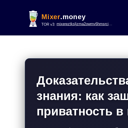
Mixer
.money
mixereztksljzma2owmv6hmsrci322lsje6m3svicoddk3xbgvhd2fid.onion
TOR v3:
Доказательств
знания: как за
приватность в