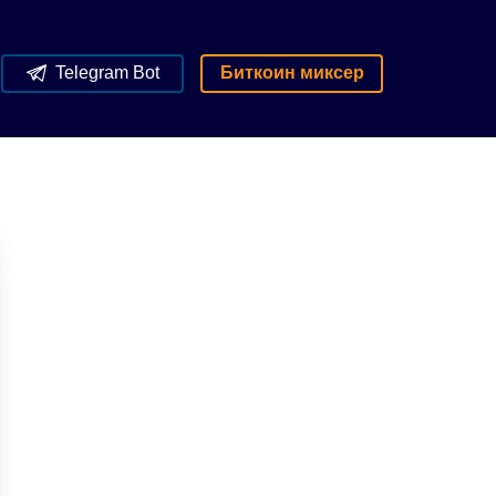
Telegram Bot
Биткоин миксер