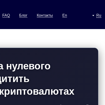
FAQ
Блог
Контакты
En
Ru
а нулевого
щитить
 криптовалютах