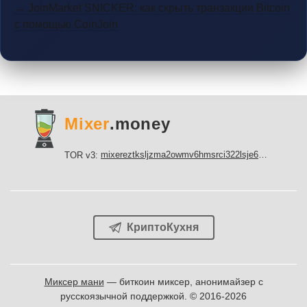
→ JoinMarket SNICKER: как скрыть транзакции Bitcoin
с помощью CoinJoin
Mixer
.money
mixereztksljzma2owmv6hmsrci322lsje6m3svicoddk3xbgvhd2fid.onion
TOR v3:
КриптоКухня
Миксер мани
— биткоин миксер, анонимайзер с
русскоязычной поддержкой. © 2016-2026