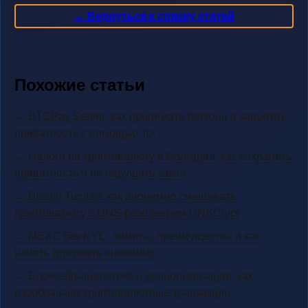
← Вернуться к списку статей
Похожие статьи
→ BTCPay Server: как принимать биткоин и защитить
приватность с помощью Tor
→ Налоги на криптовалюту в Болгарии: как сохранить
приватность и не нарушить закон
→ Bitcoin Tumble: как анонимно смешивать
криптовалюту с DNS-резолвером DNSCrypt
→ MEXC без KYC: лимиты, преимущества и как
начать торговать анонимно
→ Блокчейн-аналитика и деанонимизация: как
разоблачают криптовалютные транзакции