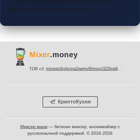
→ Vertex: децентрализованный обменник для
приватных криптовалютных сделок
Mixer
.money
mixereztksljzma2owmv6hmsrci322lsje6m3svicoddk3xbgvhd2fid.onion
TOR v3:
КриптоКухня
Миксер мани
— биткоин миксер, анонимайзер с
русскоязычной поддержкой. © 2016-2026