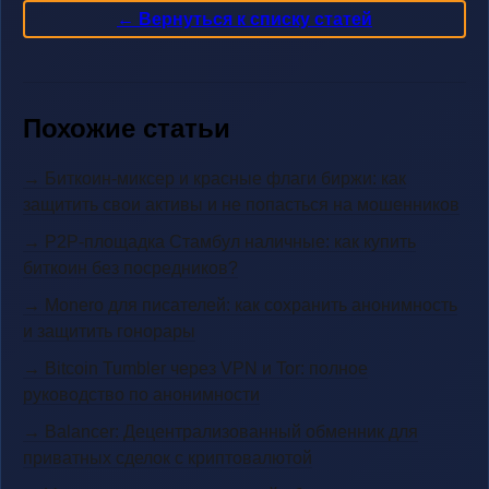
← Вернуться к списку статей
Похожие статьи
→ Биткоин-миксер и красные флаги биржи: как
защитить свои активы и не попасться на мошенников
→ P2P-площадка Стамбул наличные: как купить
биткоин без посредников?
→ Monero для писателей: как сохранить анонимность
и защитить гонорары
→ Bitcoin Tumbler через VPN и Tor: полное
руководство по анонимности
→ Balancer: Децентрализованный обменник для
приватных сделок с криптовалютой