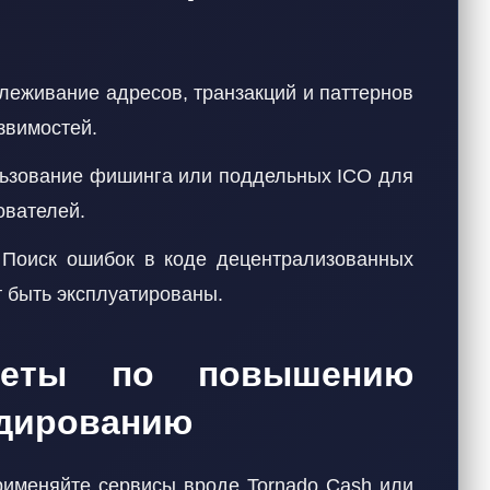
еживание адресов, транзакций и паттернов
звимостей.
ьзование фишинга или поддельных ICO для
ователей.
Поиск ошибок в коде децентрализованных
т быть эксплуатированы.
оветы по повышению
ндированию
именяйте сервисы вроде Tornado Cash или