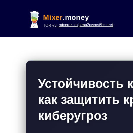
Mixer
.money
mixereztksljzma2owmv6hmsrci322lsje6m3svicoddk3xbgvhd2fid.onion
TOR v3:
Устойчивость 
как защитить к
киберугроз