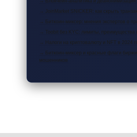
→ Блокчейн-аналитика и деанонимизация:
→ JoinMarket SNICKER: как скрыть транзак
→ Биткоин-миксер: мнения экспертов о пр
→ Toobit без KYC: лимиты, преимущества 
→ Налоги на криптовалюту и NFT в 2024 г
→ Биткоин-миксер и красные флаги биржи:
мошенников