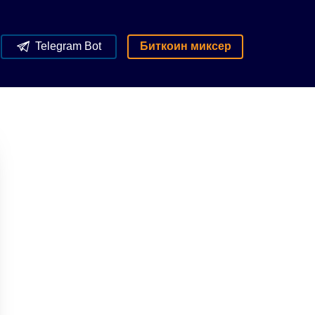
Telegram Bot
Биткоин миксер