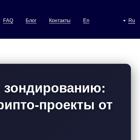
FAQ
Блог
Контакты
En
Ru
к зондированию:
рипто-проекты от