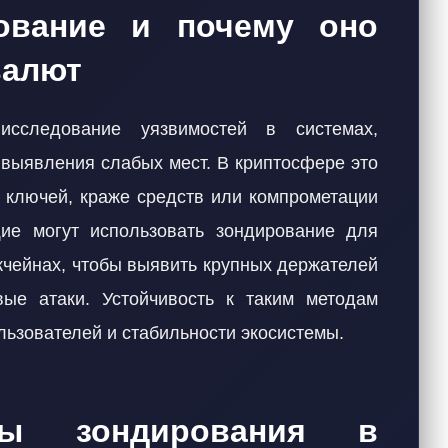
ование и почему оно
валют
сследование уязвимостей в системах,
ыявления слабых мест. В криптосфере это
х ключей, краже средств или компрометации
щие могут использовать зондирование для
кчейнах, чтобы выявить крупных держателей
вые атаки. Устойчивость к таким методам
льзователей и стабильности экосистемы.
ды зондирования в