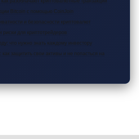
 как разоблачают криптовалютные транзакции
ции Bitcoin с помощью CoinJoin
иватности и безопасности криптовалют
и риски для криптотрейдеров
оду: что нужно знать каждому инвестору
 как защитить свои активы и не попасться на