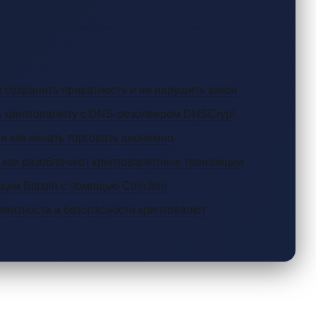
 сохранить приватность и не нарушить закон
ть криптовалюту с DNS-резолвером DNSCrypt
 как начать торговать анонимно
 как разоблачают криптовалютные транзакции
ции Bitcoin с помощью CoinJoin
иватности и безопасности криптовалют