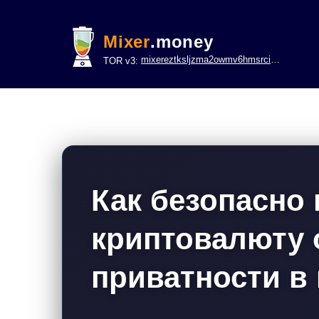
Mixer
.money
mixereztksljzma2owmv6hmsrci322lsje6m3svicoddk3xbgvhd2fid.onion
TOR v3:
Как безопасно 
криптовалюту 
приватности в