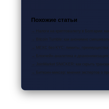
Похожие статьи
→ Налоги на криптовалюту в Болгарии: как
→ Bitcoin Tumble: как анонимно смешива
→ MEXC без KYC: лимиты, преимущества и
→ Блокчейн-аналитика и деанонимизация:
→ JoinMarket SNICKER: как скрыть транзак
→ Биткоин-миксер: мнения экспертов о пр