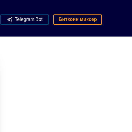
Telegram Bot
Биткоин миксер