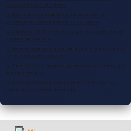
начать торговать анонимно
→ Блокчейн-аналитика и деанонимизация: как
разоблачают криптовалютные транзакции
→ JoinMarket SNICKER: как скрыть транзакции Bitcoin
с помощью CoinJoin
→ Биткоин-миксер: мнения экспертов о приватности и
безопасности криптовалют
→ Toobit без KYC: лимиты, преимущества и риски для
криптотрейдеров
→ Налоги на криптовалюту и NFT в 2024 году: что
нужно знать каждому инвестору