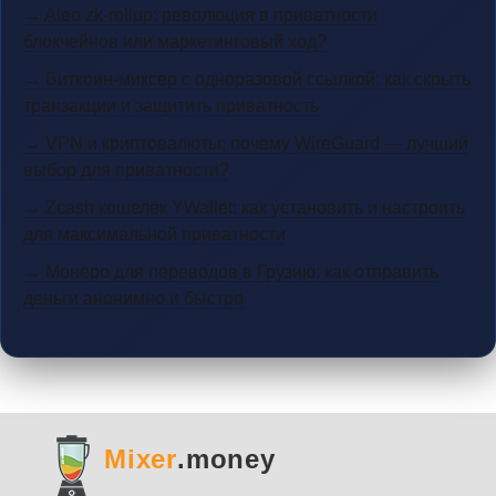
→ Aleo zk-rollup: революция в приватности
блокчейнов или маркетинговый ход?
→ Биткоин-миксер с одноразовой ссылкой: как скрыть
транзакции и защитить приватность
→ VPN и криптовалюты: почему WireGuard — лучший
выбор для приватности?
→ Zcash кошелёк YWallet: как установить и настроить
для максимальной приватности
→ Монеро для переводов в Грузию: как отправить
деньги анонимно и быстро
Mixer
.money