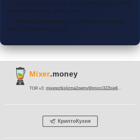
→ Zcash кошелёк YWallet: как установить и настроить
для максимальной приватности
→ Монеро для переводов в Грузию: как отправить
деньги анонимно и быстро
Mixer
.money
mixereztksljzma2owmv6hmsrci322lsje6m3svicoddk3xbgvhd2fid.onion
TOR v3:
КриптоКухня