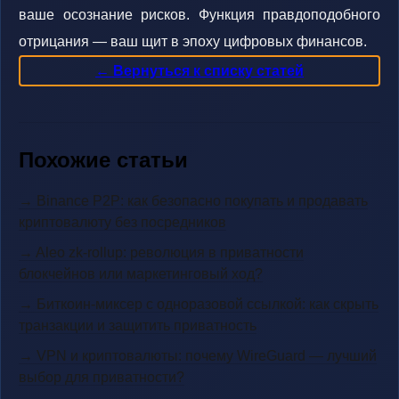
ваше осознание рисков. Функция правдоподобного
отрицания — ваш щит в эпоху цифровых финансов.
← Вернуться к списку статей
Похожие статьи
→ Binance P2P: как безопасно покупать и продавать
криптовалюту без посредников
→ Aleo zk-rollup: революция в приватности
блокчейнов или маркетинговый ход?
→ Биткоин-миксер с одноразовой ссылкой: как скрыть
транзакции и защитить приватность
→ VPN и криптовалюты: почему WireGuard — лучший
выбор для приватности?