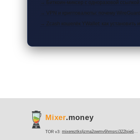
→ Биткоин-миксер с одноразовой ссылкой:
→ VPN и криптовалюты: почему WireGuar
→ Zcash кошелёк YWallet: как установить 
Mixer
.money
mixereztksljzma2owmv6hmsrci322lsje6m3svicoddk3xbgvhd2fid.onion
TOR v3: