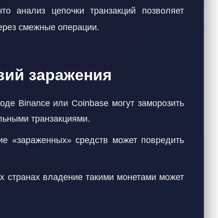
то анализ цепочки транзакций позволяет
ерез смежные операции.
вий заражения
де Binance или Coinbase могут заморозить
льными транзакциями.
е «зараженных» средств может повредить
х странах владение такими монетами может