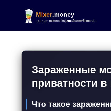
Mixer
.money
mixereztksljzma2owmv6hmsrci322lsje6m3svicoddk3xbgvhd2fid.onion
TOR v3:
Зараженные мо
приватности в
Что такое заражен