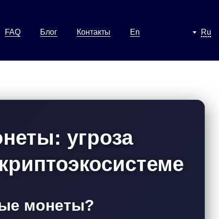
FAQ
Блог
Контакты
En
Ru
неты: угроза
 криптоэкосистеме
ные монеты?