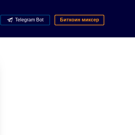
Telegram Bot
Биткоин миксер