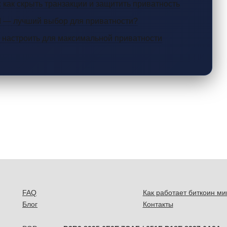
 как скрыть транзакции и защитить приватность
d — лучший выбор для приватности?
и настроить для максимальной приватности
FAQ
Как работает биткоин ми
Блог
Контакты