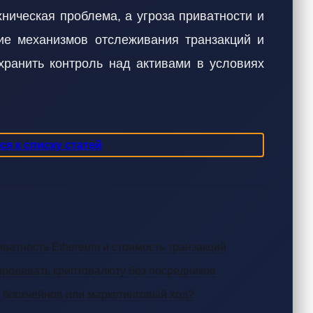
ническая проблема, а угроза приватности и
ие механизмов отслеживания транзакций и
ранить контроль над активами в условиях
я к списку статей
иватность Ethereum и стоимость транзакций
 продавать криптовалюту без посредников
и блокчейнов или маркетинговый ход?