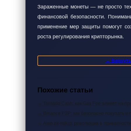
Зараженные монеты — не просто тех
финансовой безопасности. Пониман
применение мер защиты помогут сох
роста регулирования крипторынка.
← Вернутьс
Похожие статьи
→ Tornado Cash: как Gas Fee влияет на пр
→ Binance P2P: как безопасно покупать и
→ Aleo zk-rollup: революция в приватност