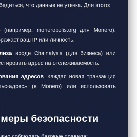
диться, что данные не утечка. Для этого:
р
(например, moneropolis.org для Monero).
бражает ваш IP или личность.
лиза
вроде Chainalysis (для бизнеса) или
естировать адрес на отслеживаемость.
ования адресов
. Каждая новая транзакция
ьс-адрес» (в Monero) или использовать
 меры безопасности
ажно соблюдать базовые правила: