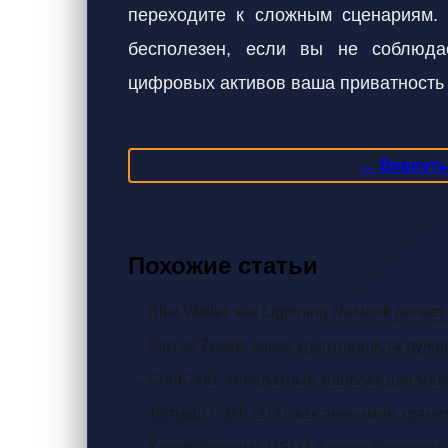
переходите к сложным сценариям.
бесполезен, если вы не соблюда
цифровых активов ваша приватность
← Вернутьс
Похожие статьи
→ Blixt Wallet: как Lightning Network дела
→ Firo vs Zcash: какая криптовалюта лучш
→ ColdCard: аппаратный кошелек для мак
→ Tornado Cash cDAI: как анонимно храни
→ Как обналичить USDT в песо: безопасн