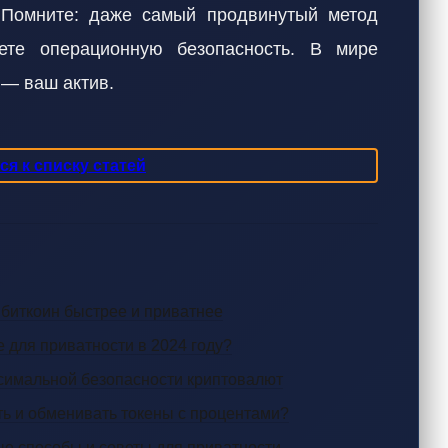
 Помните: даже самый продвинутый метод
ете операционную безопасность. В мире
 — ваш актив.
я к списку статей
ет биткоин быстрее и приватнее
е для приватности в 2024 году?
симальной безопасности криптовалют
ть и обменивать токены с процентами?
ые способы и советы для приватности