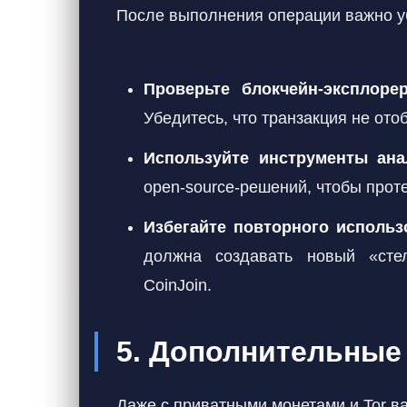
После выполнения операции важно убе
Проверьте блокчейн-эксплоре
Убедитесь, что транзакция не ото
Используйте инструменты ана
open-source-решений, чтобы прот
Избегайте повторного использ
должна создавать новый «стел
CoinJoin.
5. Дополнительные
Даже с приватными монетами и Tor в