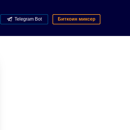
Telegram Bot
Биткоин миксер