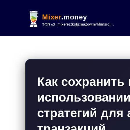
Mixer
.money
mixereztksljzma2owmv6hmsrci322lsje6m3svicoddk3xbgvhd2fid.onion
TOR v3:
Как сохранить
использовании
стратегий для
транзакций