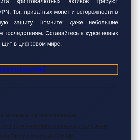
ита криптовалютных активов требуют
PN, Tor, приватных монет и осторожности в
жную защиту. Помните: даже небольшие
м последствиям. Оставайтесь в курсе новых
й щит в цифровом мире.
я к списку статей
 как начать торговать анонимно
 как разоблачают криптовалютные транзакции
ции Bitcoin с помощью CoinJoin