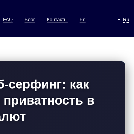
FAQ
Блог
Контакты
En
Ru
-серфинг: как
 приватность в
алют