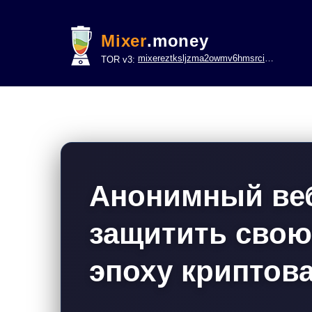
Mixer
.money
mixereztksljzma2owmv6hmsrci322lsje6m3svicoddk3xbgvhd2fid.onion
TOR v3:
Анонимный веб
защитить свою
эпоху криптов