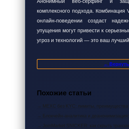
Анонимный веб-серфинг и защ
комплексного подхода. Комбинация V
онлайн-поведении создаст наде
упущения могут привести к серьезны
угроз и технологий — это ваш лучши
← Вернутьс
Похожие статьи
→ MEXC без KYC: лимиты, преимущества и
→ Блокчейн-аналитика и деанонимизация:
→ JoinMarket SNICKER: как скрыть транзак