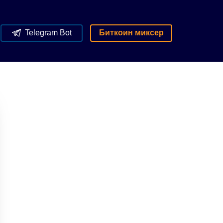
Telegram Bot
Биткоин миксер