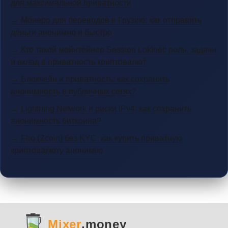
для максимальной приватности
→ Монеро для переводов в Грузию: как отправить
деньги анонимно и быстро
→ Кто такой мейнтейнер Session Lokinet: роль, задачи
и вклад в приватность криптовалют
→ Блокчейн и приватность: как сохранить
анонимность в публичных сетях?
→ Lightning Network и риски IPv4: как сохранить
анонимность биткоина?
→ Firo (Zcoin) без KYC: как купить приватную
криптовалюту анонимно
Mixer
.money