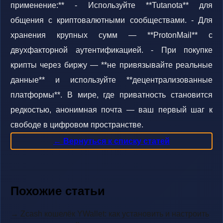
применение:** - Используйте **Tutanota** для
общения с криптовалютными сообществами. - Для
хранения крупных сумм — **ProtonMail** с
двухфакторной аутентификацией. - При покупке
крипты через биржу — **не привязывайте реальные
данные** и используйте **децентрализованные
платформы**. В мире, где приватность становится
редкостью, анонимная почта — ваш первый шаг к
свободе в цифровом пространстве.
← Вернуться к списку статей
Похожие статьи
→ Zcash кошелёк YWallet: как установить и настроить