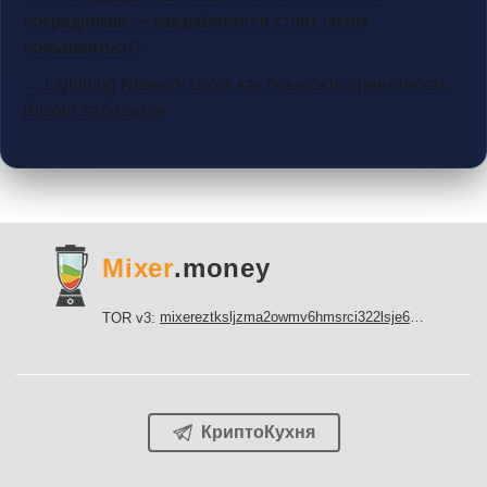
посредников — как работает и стоит ли им
пользоваться?
→ Lightning Network Loop: как повысить приватность
Bitcoin за 5 шагов
Mixer
.money
mixereztksljzma2owmv6hmsrci322lsje6m3svicoddk3xbgvhd2fid.onion
TOR v3:
КриптоКухня