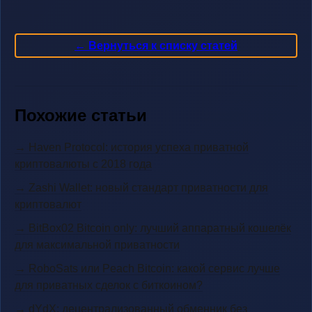
← Вернуться к списку статей
Похожие статьи
→ Haven Protocol: история успеха приватной
криптовалюты с 2018 года
→ Zashi Wallet: новый стандарт приватности для
криптовалют
→ BitBox02 Bitcoin only: лучший аппаратный кошелёк
для максимальной приватности
→ RoboSats или Peach Bitcoin: какой сервис лучше
для приватных сделок с биткоином?
→ dYdX: децентрализованный обменник без