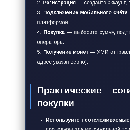
2.
Регистрация
— создайте аккаунт, 
3.
Подключение мобильного счёта
платформой.
4.
Покупка
— выберите сумму, подт
оператора.
5.
Получение монет
— XMR отправляе
адрес указан верно).
Практические со
покупки
Используйте неотслеживаемые
процедуры для максимальной при