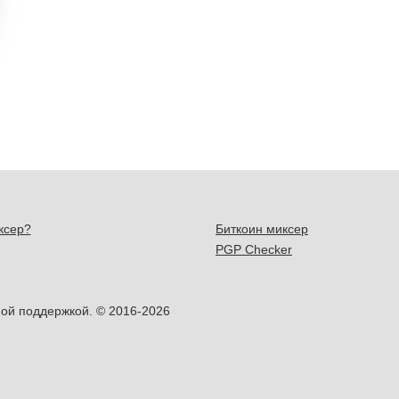
ксер?
Биткоин миксер
PGP Checker
ой поддержкой. © 2016-2026