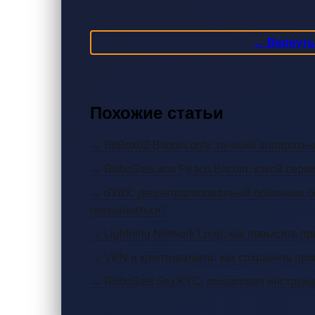
← Вернутьс
Похожие статьи
→ BitBox02 Bitcoin only: лучший аппарат
→ RoboSats или Peach Bitcoin: какой серв
→ dYdX: децентрализованный обменник без
пользоваться?
→ Lightning Network Loop: как повысить пр
→ VPN и криптовалюта: как сохранить при
→ RoboSats без KYC: пошаговая инструкц