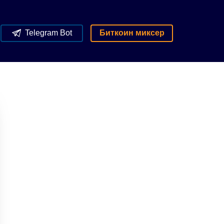
Telegram Bot
Биткоин миксер