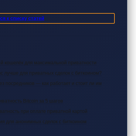
я к списку статей
ный кошелёк для максимальной приватности
ис лучше для приватных сделок с биткоином?
 посредников — как работает и стоит ли им
иватность Bitcoin за 5 шагов
ватность при оплате приватной картой
ия для анонимных сделок с биткоином