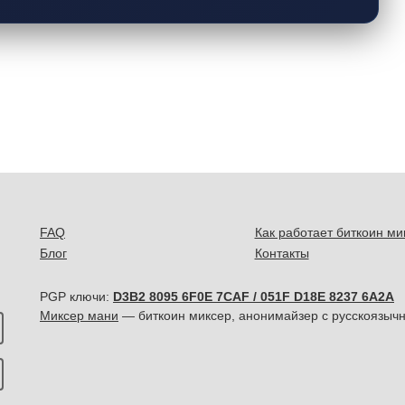
FAQ
Как работает биткоин ми
Блог
Контакты
PGP ключи:
D3B2 8095 6F0E 7CAF / 051F D18E 8237 6A2A
Миксер мани
— биткоин миксер, анонимайзер с русскоязычн