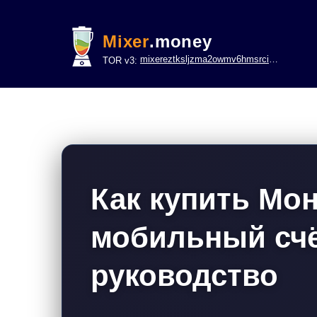
Mixer
.money
mixereztksljzma2owmv6hmsrci322lsje6m3svicoddk3xbgvhd2fid.onion
TOR v3:
Как купить Мо
мобильный счё
руководство