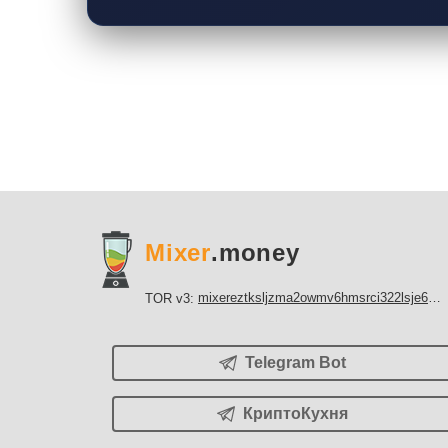
Mixer
.money
mixereztksljzma2owmv6hmsrci322lsje6m3svicoddk3xbgvhd2fid.onion
TOR v3:
Telegram Bot
КриптоКухня