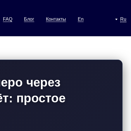
FAQ
Блог
Контакты
En
Ru
неро через
т: простое