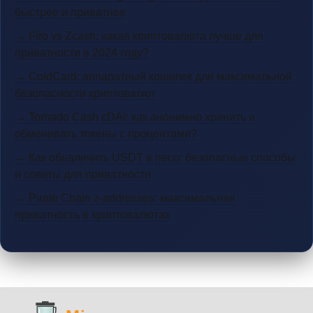
быстрее и приватнее
→ Firo vs Zcash: какая криптовалюта лучше для
приватности в 2024 году?
→ ColdCard: аппаратный кошелек для максимальной
безопасности криптовалют
→ Tornado Cash cDAI: как анонимно хранить и
обменивать токены с процентами?
→ Как обналичить USDT в песо: безопасные способы
и советы для приватности
→ Pirate Chain z-addresses: максимальная
приватность в криптовалютах