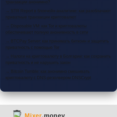
транзакции анонимно?
→ STR Report в блокчейн-аналитике: как разоблачают
приватные транзакции криптовалют
→ Disposable VM: как Tor и криптовалюты
обеспечивают полную анонимность в сети
→ BTCPay Server: как принимать биткоин и защитить
приватность с помощью Tor
→ Налоги на криптовалюту в Болгарии: как сохранить
приватность и не нарушить закон
→ Bitcoin Tumble: как анонимно смешивать
криптовалюту с DNS-резолвером DNSCrypt
Mixer
.money