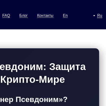
FAQ
Блог
Контакты
En
Ru
евдоним: Защита
 Крипто-Мире
йнер Псевдоним»?