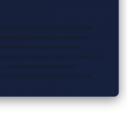
иватность Ethereum и стоимость транзакций
 продавать криптовалюту без посредников
и блокчейнов или маркетинговый ход?
 как скрыть транзакции и защитить приватность
d — лучший выбор для приватности?
и настроить для максимальной приватности