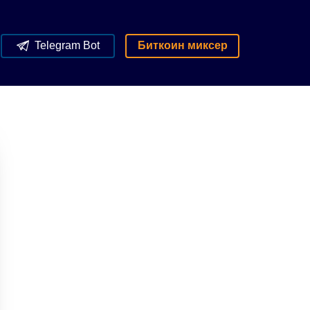
Telegram Bot
Биткоин миксер