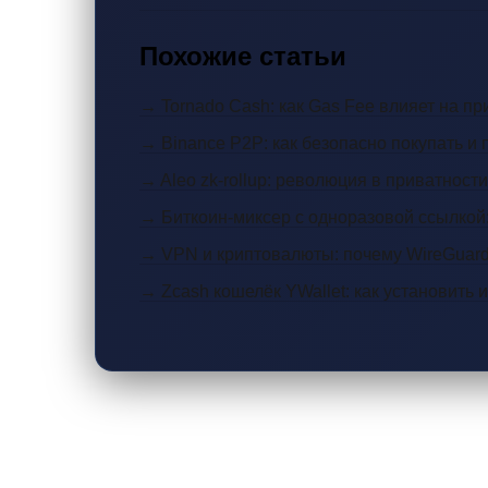
Похожие статьи
→ Tornado Cash: как Gas Fee влияет на пр
→ Binance P2P: как безопасно покупать и
→ Aleo zk-rollup: революция в приватност
→ Биткоин-миксер с одноразовой ссылкой:
→ VPN и криптовалюты: почему WireGuar
→ Zcash кошелёк YWallet: как установить 