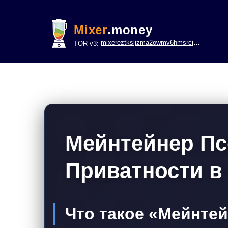
Mixer
.money
mixereztksljzma2owmv6hmsrci322lsje6m3svicoddk3xbgvhd2fid.onion
TOR v3:
Мейнтейнер Пс
Приватности в
Что такое «Мейнте