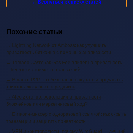
← Вернуться к списку статей
Похожие статьи
→ Lightning Network от Amboss: как улучшить
приватность биткоина с помощью анализа сети
→ Tornado Cash: как Gas Fee влияет на приватность
Ethereum и стоимость транзакций
→ Binance P2P: как безопасно покупать и продавать
криптовалюту без посредников
→ Aleo zk-rollup: революция в приватности
блокчейнов или маркетинговый ход?
→ Биткоин-миксер с одноразовой ссылкой: как скрыть
транзакции и защитить приватность
→ VPN и криптовалюты: почему WireGuard — лучший