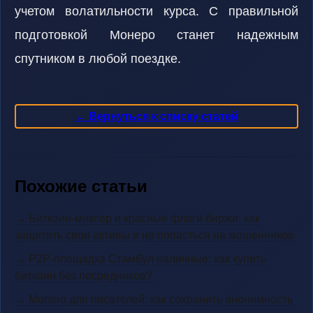
учетом волатильности курса. С правильной
подготовкой Монеро станет надежным
спутником в любой поездке.
← Вернуться к списку статей
Похожие статьи
→ Биткоин-миксер и красные флаги биржи: как
защитить свои активы и не попасться на мошенников
→ P2P-площадка Стамбул наличные: как купить
биткоин без посредников?
→ Monero для писателей: как сохранить анонимность