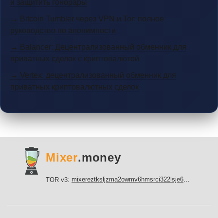
и защитить гонорары
→ Bitcoin Tumbler через VPN и Tor: полное
руководство по анонимности
→ Balancer: Децентрализованный обменник для
приватных сделок с криптовалютой
→ Vertex: децентрализованный обменник для
приватных криптовалютных сделок
Mixer
.money
mixereztksljzma2owmv6hmsrci322lsje6m3svicoddk3xbgvhd2fid.onion
TOR v3: