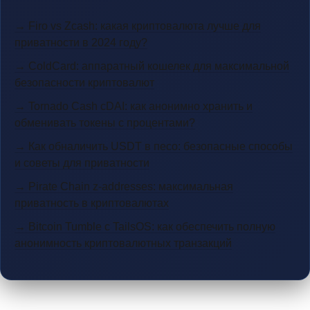
→ Firo vs Zcash: какая криптовалюта лучше для
приватности в 2024 году?
→ ColdCard: аппаратный кошелек для максимальной
безопасности криптовалют
→ Tornado Cash cDAI: как анонимно хранить и
обменивать токены с процентами?
→ Как обналичить USDT в песо: безопасные способы
и советы для приватности
→ Pirate Chain z-addresses: максимальная
приватность в криптовалютах
→ Bitcoin Tumble с TailsOS: как обеспечить полную
анонимность криптовалютных транзакций