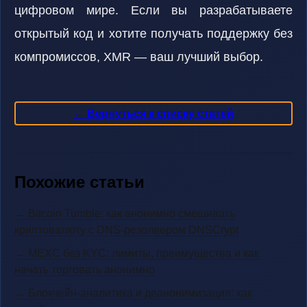
цифровом мире. Если вы разрабатываете
открытый код и хотите получать поддержку без
компромиссов, XMR — ваш лучший выбор.
← Вернуться к списку статей
Похожие статьи
→ Bitcoin Tumble: как анонимно смешивать
криптовалюту с DNS-резолвером DNSCrypt
→ MEXC без KYC: лимиты, преимущества и как
начать торговать анонимно
→ Блокчейн-аналитика и деанонимизация: как