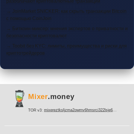
разоблачают криптовалютные транзакции
→ JoinMarket SNICKER: как скрыть транзакции Bitcoin
с помощью CoinJoin
→ Биткоин-миксер: мнения экспертов о приватности и
безопасности криптовалют
→ Toobit без KYC: лимиты, преимущества и риски для
криптотрейдеров
Mixer
.money
mixereztksljzma2owmv6hmsrci322lsje6m3svicoddk3xbgvhd2fid.onion
TOR v3: