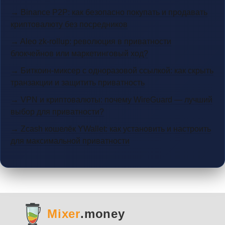
→ Binance P2P: как безопасно покупать и продавать
криптовалюту без посредников
→ Aleo zk-rollup: революция в приватности
блокчейнов или маркетинговый ход?
→ Биткоин-миксер с одноразовой ссылкой: как скрыть
транзакции и защитить приватность
→ VPN и криптовалюты: почему WireGuard — лучший
выбор для приватности?
→ Zcash кошелёк YWallet: как установить и настроить
для максимальной приватности
Mixer
.money