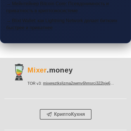
→ Мейнтейнер Bitcoin Core: Псевдонимность и
приватность в криптоэкосистеме
→ Blixt Wallet: как Lightning Network делает биткоин
быстрее и приватнее
Mixer
.money
mixereztksljzma2owmv6hmsrci322lsje6m3svicoddk3xbgvhd2fid.onion
TOR v3:
КриптоКухня