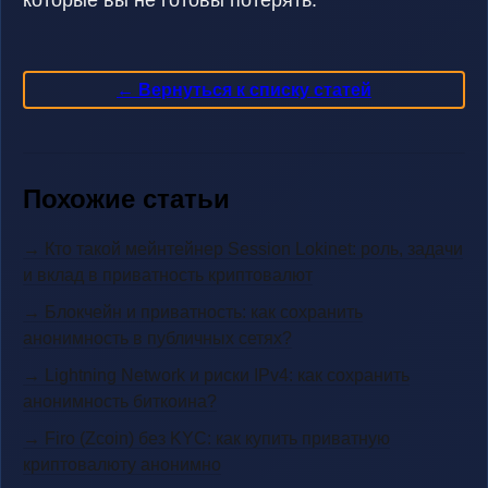
которые вы не готовы потерять.
← Вернуться к списку статей
Похожие статьи
→ Кто такой мейнтейнер Session Lokinet: роль, задачи
и вклад в приватность криптовалют
→ Блокчейн и приватность: как сохранить
анонимность в публичных сетях?
→ Lightning Network и риски IPv4: как сохранить
анонимность биткоина?
→ Firo (Zcoin) без KYC: как купить приватную
криптовалюту анонимно