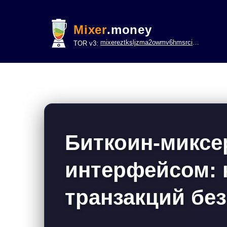
Mixer
.money
mixereztksljzma2owmv6hmsrci322lsje6m3svicoddk3xbgvhd2fid.onion
TOR v3:
Биткоин-миксе
интерфейсом: 
транзакций бе