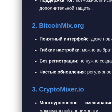
Поддержка Tor
: возможность исп
дополнительной защиты.
2. BitcoinMix.org
Понятный интерфейс
: даже нов
Гибкие настройки
: можно выбрат
Без регистрации
: не нужно созд
Частые обновления
: регулярно
3. CryptoMixer.io
Многоуровневое смешивани
максимальной анонимности.