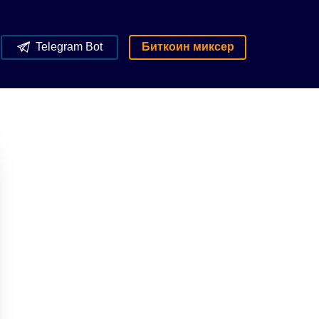
Telegram Bot
Биткоин миксер