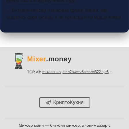
нужно знать каждому инвестору
→ Биткоин-миксер и красные флаги биржи: как
защитить свои активы и не попасться на мошенников
Mixer
.money
mixereztksljzma2owmv6hmsrci322lsje6m3svicoddk3xbgvhd2fid.onion
TOR v3:
КриптоКухня
Миксер мани
— биткоин миксер, анонимайзер с