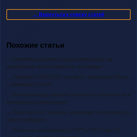
← Вернуться к списку статей
Похожие статьи
→ Блокчейн-аналитика и деанонимизация: как
разоблачают криптовалютные транзакции
→ JoinMarket SNICKER: как скрыть транзакции Bitcoin
с помощью CoinJoin
→ Биткоин-миксер: мнения экспертов о приватности и
безопасности криптовалют
→ Toobit без KYC: лимиты, преимущества и риски для
криптотрейдеров
→ Налоги на криптовалюту и NFT в 2024 году: что