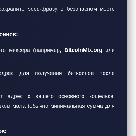
охраните seed-фразу в безопасном месте
оинов:
ого миксера (например,
BitcoinMix.org
или
адрес для получения биткоинов после
от адрес с вашего основного кошелька.
ишком мала (обычно минимальная сумма для
ов: