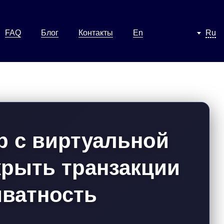
FAQ
Блог
Контакты
En
Ru
р с виртуальной
крыть транзакции
иватность