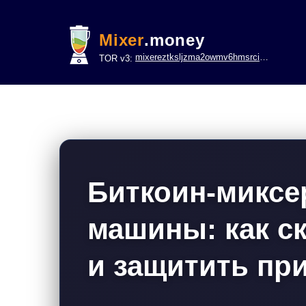
Mixer
.money
mixereztksljzma2owmv6hmsrci322lsje6m3svicoddk3xbgvhd2fid.onion
TOR v3:
Биткоин-миксе
машины: как с
и защитить пр