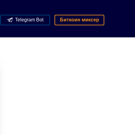
Telegram Bot
Биткоин миксер