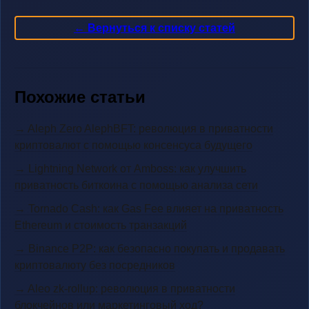
← Вернуться к списку статей
Похожие статьи
→ Aleph Zero AlephBFT: революция в приватности
криптовалют с помощью консенсуса будущего
→ Lightning Network от Amboss: как улучшить
приватность биткоина с помощью анализа сети
→ Tornado Cash: как Gas Fee влияет на приватность
Ethereum и стоимость транзакций
→ Binance P2P: как безопасно покупать и продавать
криптовалюту без посредников
→ Aleo zk-rollup: революция в приватности
блокчейнов или маркетинговый ход?