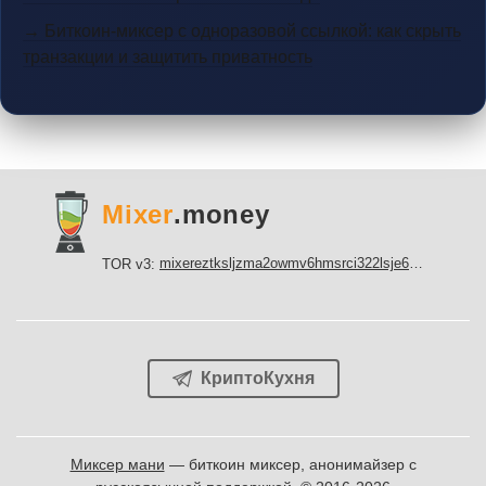
→ Биткоин-миксер с одноразовой ссылкой: как скрыть
транзакции и защитить приватность
Mixer
.money
mixereztksljzma2owmv6hmsrci322lsje6m3svicoddk3xbgvhd2fid.onion
TOR v3:
КриптоКухня
Миксер мани
— биткоин миксер, анонимайзер с