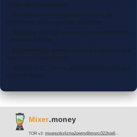
начать торговать анонимно
→ Блокчейн-аналитика и деанонимизация: как
разоблачают криптовалютные транзакции
→ JoinMarket SNICKER: как скрыть транзакции Bitcoin
с помощью CoinJoin
→ Биткоин-миксер: мнения экспертов о приватности и
безопасности криптовалют
→ Toobit без KYC: лимиты, преимущества и риски для
криптотрейдеров
Mixer
.money
mixereztksljzma2owmv6hmsrci322lsje6m3svicoddk3xbgvhd2fid.onion
TOR v3: