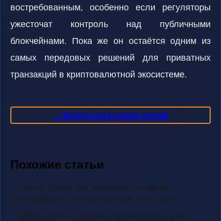
востребованным, особенно если регуляторы
ужесточат контроль над публичными
блокчейнами. Пока же он остаётся одним из
самых передовых решений для приватных
транзакций в криптовалютной экосистеме.
← Вернуться к списку статей
Похожие статьи
→ Bitcoin Tumble: как анонимно смешивать
криптовалюту с DNS-резолвером DNSCrypt
→ MEXC без KYC: лимиты, преимущества и как