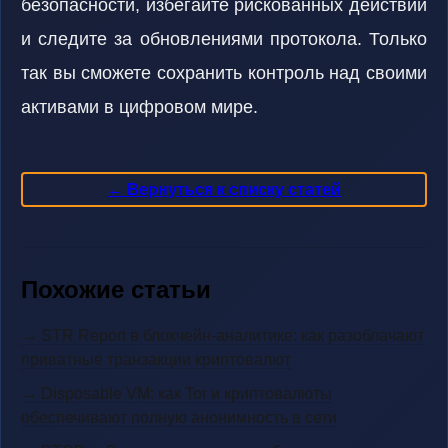
безопасности, избегайте рискованных действий
и следите за обновлениями протокола. Только
так вы сможете сохранить контроль над своими
активами в цифровом мире.
← Вернуться к списку статей
Похожие статьи
→ STR Report в блокчейн-аналитике: как разоблачают
приватные транзакции криптовалют
→ Disposable VM: как Tor и криптовалюты
обеспечивают полную анонимность в сети