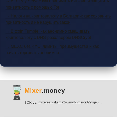
→ BTCPay Server: как принимать биткоин и защитить
приватность с помощью Tor
→ Налоги на криптовалюту в Болгарии: как сохранить
приватность и не нарушить закон
→ Bitcoin Tumble: как анонимно смешивать
криптовалюту с DNS-резолвером DNSCrypt
→ MEXC без KYC: лимиты, преимущества и как
начать торговать анонимно
Mixer
.money
mixereztksljzma2owmv6hmsrci322lsje6m3svicoddk3xbgvhd2fid.onion
TOR v3: