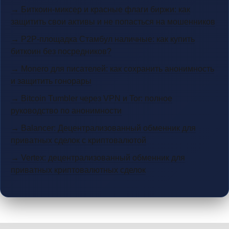
→ Биткоин-миксер и красные флаги биржи: как
защитить свои активы и не попасться на мошенников
→ P2P-площадка Стамбул наличные: как купить
биткоин без посредников?
→ Monero для писателей: как сохранить анонимность
и защитить гонорары
→ Bitcoin Tumbler через VPN и Tor: полное
руководство по анонимности
→ Balancer: Децентрализованный обменник для
приватных сделок с криптовалютой
→ Vertex: децентрализованный обменник для
приватных криптовалютных сделок