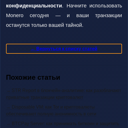
конфиденциальности
. Начните использовать
Monero сегодня — и ваши транзакции
останутся только вашей тайной.
← Вернуться к списку статей
Похожие статьи
→ STR Report в блокчейн-аналитике: как разоблачают
приватные транзакции криптовалют
→ Disposable VM: как Tor и криптовалюты
обеспечивают полную анонимность в сети
→ BTCPay Server: как принимать биткоин и защитить