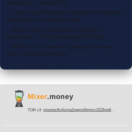
приватность с помощью Tor
→ Налоги на криптовалюту в Болгарии: как сохранить
приватность и не нарушить закон
→ Bitcoin Tumble: как анонимно смешивать
криптовалюту с DNS-резолвером DNSCrypt
→ MEXC без KYC: лимиты, преимущества и как
начать торговать анонимно
Mixer
.money
mixereztksljzma2owmv6hmsrci322lsje6m3svicoddk3xbgvhd2fid.onion
TOR v3: