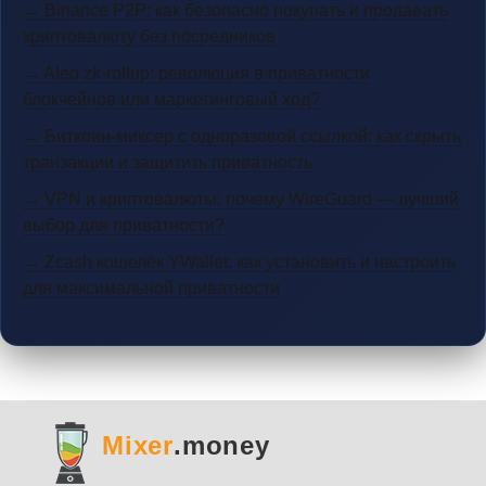
→ Binance P2P: как безопасно покупать и продавать
криптовалюту без посредников
→ Aleo zk-rollup: революция в приватности
блокчейнов или маркетинговый ход?
→ Биткоин-миксер с одноразовой ссылкой: как скрыть
транзакции и защитить приватность
→ VPN и криптовалюты: почему WireGuard — лучший
выбор для приватности?
→ Zcash кошелёк YWallet: как установить и настроить
для максимальной приватности
Mixer
.money