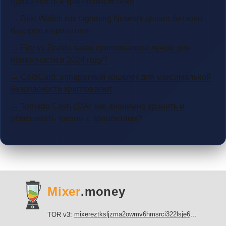
приватность в криптоэкосистеме
→ Blixt Wallet: как Lightning Network делает биткоин
быстрее и приватнее
→ Firo vs Zcash: какая криптовалюта лучше для
приватности в 2024 году?
→ ColdCard: аппаратный кошелек для максимальной
безопасности криптовалют
→ Tornado Cash cDAI: как анонимно хранить и
обменивать токены с процентами?
Mixer
.money
mixereztksljzma2owmv6hmsrci322lsje6m3svicoddk3xbgvhd2fid.onion
TOR v3: