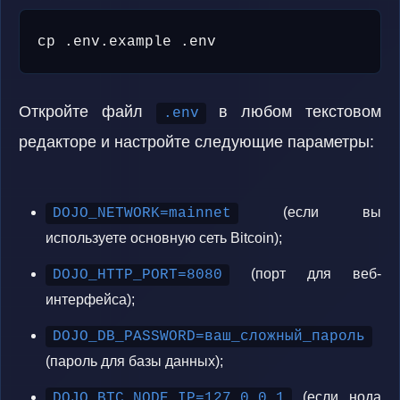
cp .env.example .env
Откройте файл
в любом текстовом
.env
редакторе и настройте следующие параметры:
(если вы
DOJO_NETWORK=mainnet
используете основную сеть Bitcoin);
(порт для веб-
DOJO_HTTP_PORT=8080
интерфейса);
DOJO_DB_PASSWORD=ваш_сложный_пароль
(пароль для базы данных);
(если нода
DOJO_BTC_NODE_IP=127.0.0.1