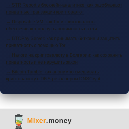
→ STR Report в блокчейн-аналитике: как разоблачают
приватные транзакции криптовалют
→ Disposable VM: как Tor и криптовалюты
обеспечивают полную анонимность в сети
→ BTCPay Server: как принимать биткоин и защитить
приватность с помощью Tor
→ Налоги на криптовалюту в Болгарии: как сохранить
приватность и не нарушить закон
→ Bitcoin Tumble: как анонимно смешивать
криптовалюту с DNS-резолвером DNSCrypt
Mixer
.money