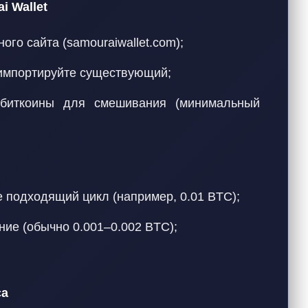
i Wallet
го сайта (samouraiwallet.com);
импортируйте существующий;
 биткоины для смешивания (минимальный
е подходящий цикл (например, 0.01 BTC);
ие (обычно 0.001–0.002 BTC);
са