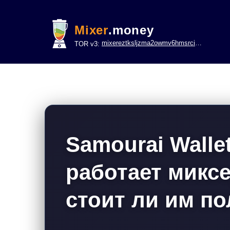
Mixer
.money
mixereztksljzma2owmv6hmsrci322lsje6m3svicoddk3xbgvhd2fid.onion
TOR v3:
Samourai Wallet
работает миксе
стоит ли им п