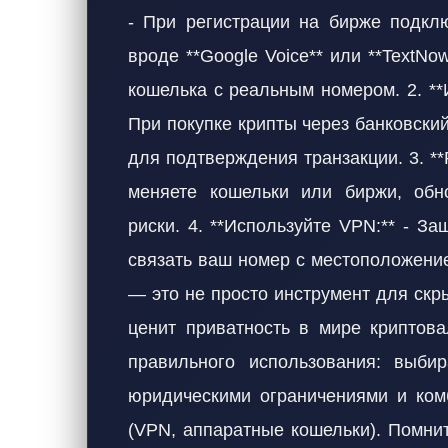
- При регистрации на бирже подкл
вроде **Google Voice** или **TextNo
кошелька с реальным номером. 2. **И
При покупке крипты через банковски
для подтверждения транзакции. 3. **
меняете кошельки или биржи, обно
риски. 4. **Используйте VPN:** - З
связать ваш номер с местоположение
— это не просто инструмент для скры
ценит приватность в мире криптова
правильного использования: выби
юридическими ограничениями и ком
(VPN, аппаратные кошельки). Помни