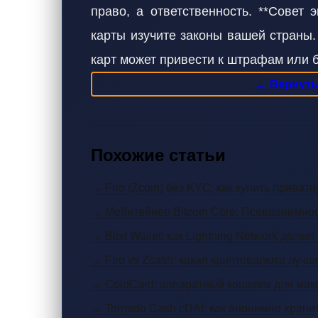
право, а ответственность. **Совет 
карты изучите законы вашей страны.
карт может привести к штрафам или б
← Вернутьс
Похожие статьи
→ Firo (Zcoin) без KYC: как купить прива
→ Мейнтейнер Bitcoin Core: Псевдонимнос
→ Blixt Wallet: как Lightning Network дела
→ Firo vs Zcash: какая криптовалюта лучш
→ ColdCard: аппаратный кошелек для мак
→ Tornado Cash cDAI: как анонимно храни