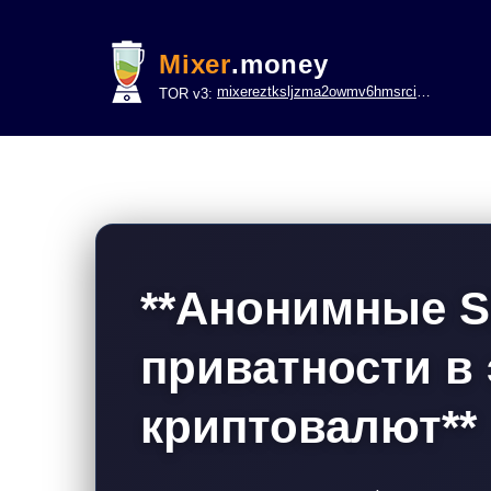
Mixer
.money
mixereztksljzma2owmv6hmsrci322lsje6m3svicoddk3xbgvhd2fid.onion
TOR v3:
**Анонимные S
приватности в
криптовалют**