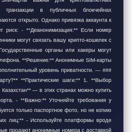
 SIM-карты важны для криптовалютных
ые транзакции в публичных блокчейнах
ываются открыто. Однако привязка аккаунта к
 риск: - **Деанонимизация:** Если номер
нники могут связать вашу крипто-кошелек с
Государственные органы или хакеры могут
елефона. **Решение:** Анонимные SIM-карты
ополнительный уровень приватности. --- ###
арту?** **Практические шаги:** 1. **Выбор
я, Казахстан** — в этих странах можно купить
орта. - **Важно:** Уточняйте требования у
буется только паспортное фото, но не копию
тьих лиц:** - Используйте платформы вроде
торые продают анонимные номера с доставкой