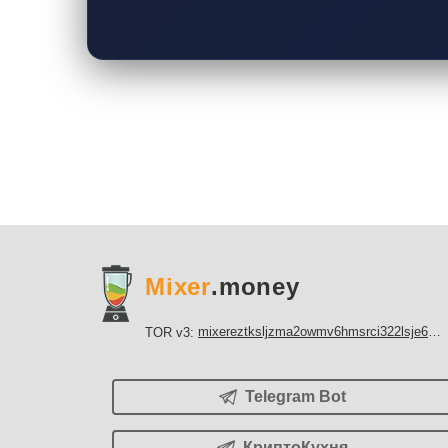
Mixer
.money
mixereztksljzma2owmv6hmsrci322lsje6m3svicoddk3xbgvhd2fid.onion
TOR v3:
Telegram Bot
КриптоКухня