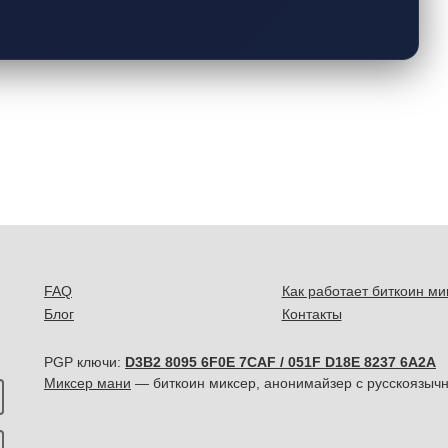
FAQ
Как работает биткоин ми
Блог
Контакты
PGP ключи:
D3B2 8095 6F0E 7CAF / 051F D18E 8237 6A2A
Миксер мани
— биткоин миксер, анонимайзер с русскоязычн