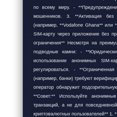
по всему миру. - **Предупреждени
мошенников. 3. **Активация без
(например, **Vodafone Ghana** или 
SIM-карту через приложение без пр
ограничения** Несмотря на преиму
подводные камни: - **Юридическ
использование анонимных SIM-к
регулироваться. - **Ограниченная
(например, банки) требуют верифицир
оператор обнаружит подозрительную
**Совет:** Используйте анонимны
транзакций, а не для повседневной
криптовалютных пользователей** 1. 