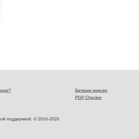
ксер?
Биткоин миксер
PGP Checker
ой поддержкой. © 2016-2026