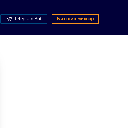
Telegram Bot
Биткоин миксер