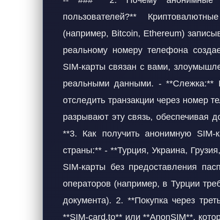
-- ### **2. Почему анонимные
пользователей?** Криптовалютн
(например, Bitcoin, Ethereum) запис
реальному номеру телефона создает
SIM-карты связан с вами, злоумышле
реальными данными. - **Слежка:** 
отследить транзакции через номер т
разрывают эту связь, обеспечивая д
**3. Как получить анонимную SIM-к
страны:** - **Турция, Украина, Грузи
SIM-карты без предоставления пасп
операторов (например, в Турции тре
документа). 2. **Покупка через тре
**SIM-card.to** или **AnonSIM**, ко