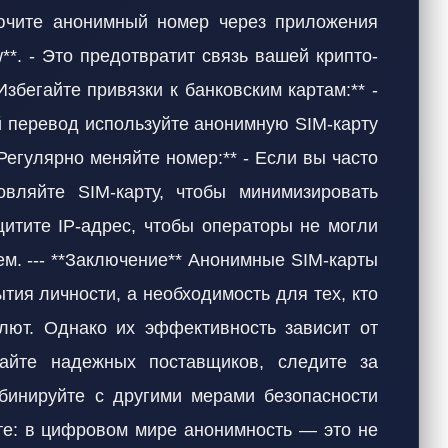
ючите анонимный номер через приложения
w**. - Это предотвратит связь вашей крипто-
збегайте привязки к банковским картам:** -
й перевод используйте анонимную SIM-карту
Регулярно меняйте номер:** - Если вы часто
вляйте SIM-карту, чтобы минимизировать
ащитите IP-адрес, чтобы операторы не могли
м. --- **Заключение** Анонимные SIM-карты
тия личности, а необходимость для тех, кто
лют. Однако их эффективность зависит от
райте надежных поставщиков, следите за
бинируйте с другими мерами безопасности
те: в цифровом мире анонимность — это не