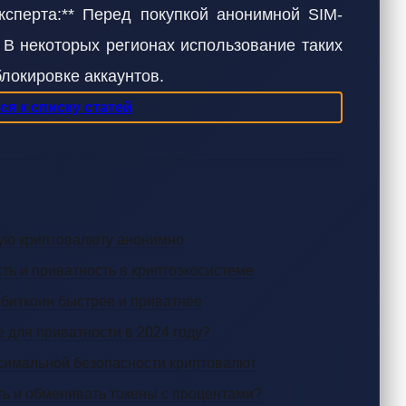
эксперта:** Перед покупкой анонимной SIM-
 В некоторых регионах использование таких
локировке аккаунтов.
я к списку статей
тную криптовалюту анонимно
ть и приватность в криптоэкосистеме
ет биткоин быстрее и приватнее
е для приватности в 2024 году?
симальной безопасности криптовалют
ть и обменивать токены с процентами?