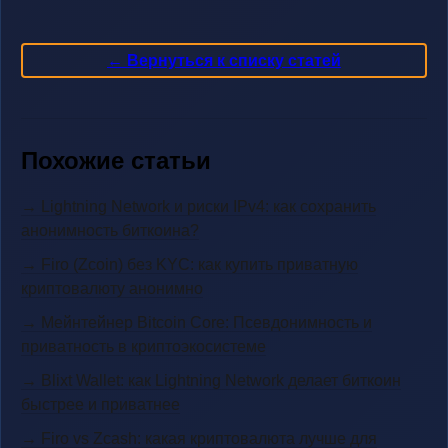
← Вернуться к списку статей
Похожие статьи
→ Lightning Network и риски IPv4: как сохранить
анонимность биткоина?
→ Firo (Zcoin) без KYC: как купить приватную
криптовалюту анонимно
→ Мейнтейнер Bitcoin Core: Псевдонимность и
приватность в криптоэкосистеме
→ Blixt Wallet: как Lightning Network делает биткоин
быстрее и приватнее
→ Firo vs Zcash: какая криптовалюта лучше для