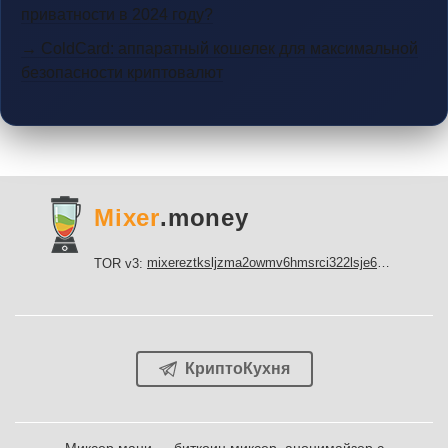
приватности в 2024 году?
→ ColdCard: аппаратный кошелек для максимальной
безопасности криптовалют
Mixer
.money
mixereztksljzma2owmv6hmsrci322lsje6m3svicoddk3xbgvhd2fid.onion
TOR v3:
КриптоКухня