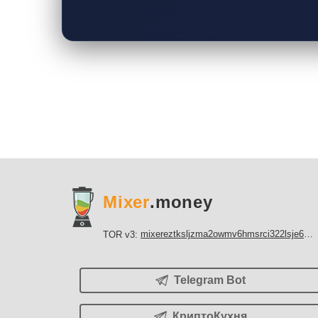
Mixer
.money
mixereztksljzma2owmv6hmsrci322lsje6m3svicoddk3xbgvhd2fid.onion
TOR v3:
Telegram Bot
КриптоКухня