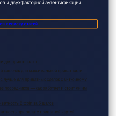
ов и двухфакторной аутентификации.
я к списку статей
ти для криптовалют
ный кошелёк для максимальной приватности
ис лучше для приватных сделок с биткоином?
 посредников — как работает и стоит ли им
иватность Bitcoin за 5 шагов
ватность при оплате приватной картой