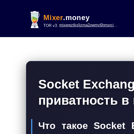
Mixer
.money
mixereztksljzma2owmv6hmsrci322lsje6m3svicoddk3xbgvhd2fid.onion
TOR v3:
Socket Exchang
приватность в
Что такое Socket