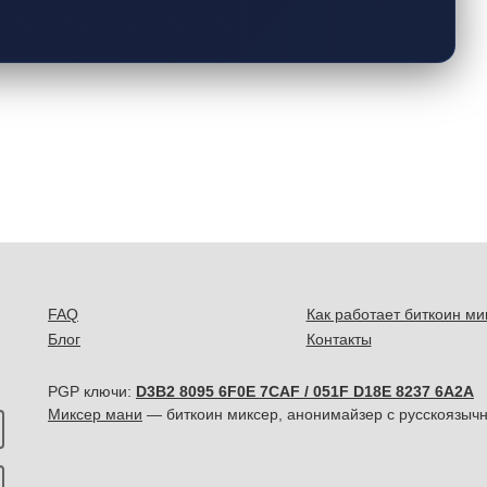
FAQ
Как работает биткоин ми
Блог
Контакты
PGP ключи:
D3B2 8095 6F0E 7CAF / 051F D18E 8237 6A2A
Миксер мани
— биткоин миксер, анонимайзер с русскоязычн