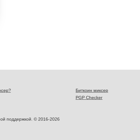
ксер?
Биткоин миксер
PGP Checker
ой поддержкой. © 2016-2026