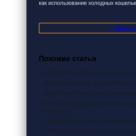
как использование холодных кошельк
← Вернутьс
Похожие статьи
→ Zashi Wallet: новый стандарт приватнос
→ BitBox02 Bitcoin only: лучший аппарат
→ RoboSats или Peach Bitcoin: какой серв
→ dYdX: децентрализованный обменник без
пользоваться?
→ Lightning Network Loop: как повысить пр
→ VPN и криптовалюта: как сохранить при