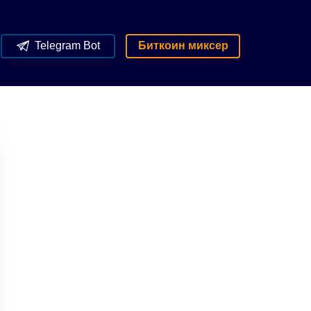
Telegram Bot
Биткоин миксер