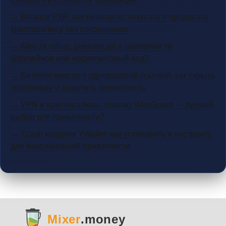
→ Binance P2P: как безопасно покупать и продавать
криптовалюту без посредников
→ Aleo zk-rollup: революция в приватности
блокчейнов или маркетинговый ход?
→ Биткоин-миксер с одноразовой ссылкой: как скрыть
транзакции и защитить приватность
→ VPN и криптовалюты: почему WireGuard — лучший
выбор для приватности?
→ Zcash кошелёк YWallet: как установить и настроить
для максимальной приватности
Mixer
.money