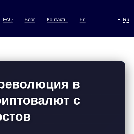
FAQ
Блог
Контакты
En
Ru
 революция в
риптовалют с
остов