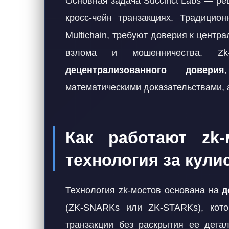
Основная задача Succinct Labs — р
кросс-чейн транзакциях. Традицион
Multichain, требуют доверия к центр
взлома и мошенничества. Z
децентрализованного доверия
математическими доказательствами, 
Как работают zk-
технология за кули
Технология zk-мостов основана на
д
(ZK-SNARKs или ZK-STARKs), кото
транзакции без раскрытия ее дета