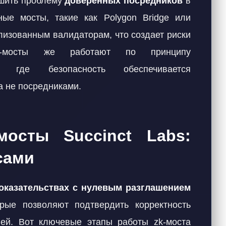
ешить проблему
доверенных посредников
в
ные мосты, такие как Polygon Bridge или
ализованным валидаторам, что создает риски
k-мосты же работают по принципу
, где безопасность обеспечивается
а не посредниками.
мосты Succinct Labs:
сами
оказательствах с нулевым разглашением
рые позволяют подтвердить корректность
лей. Вот ключевые этапы работы zk-моста