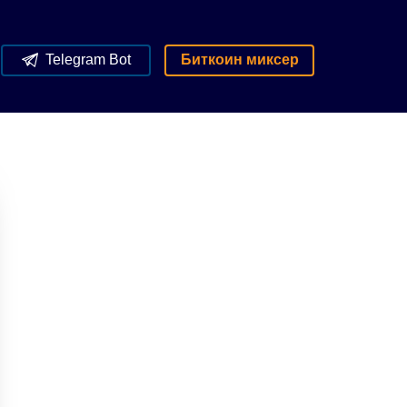
Telegram Bot
Биткоин миксер