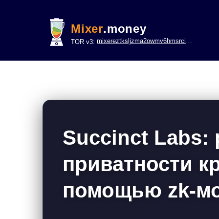
Mixer
.money
mixereztksljzma2owmv6hmsrci322lsje6m3svicoddk3xbgvhd2fid.onion
TOR v3:
Succinct Labs:
приватности к
помощью zk-м