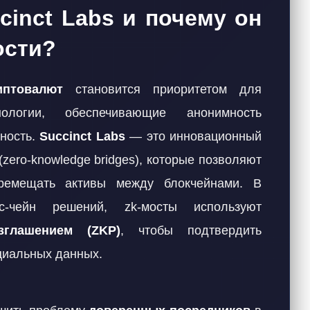
cinct Labs и почему он
ости?
иптовалют
становится приоритетом для
нологии, обеспечивающие анонимность
нность.
Succinct Labs
— это инновационный
(zero-knowledge bridges), которые позволяют
ремещать активы между блокчейнами. В
с-чейн решений, zk-мосты используют
зглашением (ZKP)
, чтобы подтвердить
циальных данных.