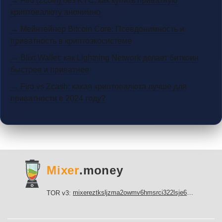
→ Firo (Zcoin) без KYC: как купить приватную
криптовалюту анонимно
→ Мейнтейнер Bitcoin Core: Псевдонимность и
приватность в криптоэкосистеме
→ Blixt Wallet: как Lightning Network делает биткоин
быстрее и приватнее
→ Firo vs Zcash: какая криптовалюта лучше для
приватности в 2024 году?
Mixer
.money
mixereztksljzma2owmv6hmsrci322lsje6m3svicoddk3xbgvhd2fid.onion
TOR v3: