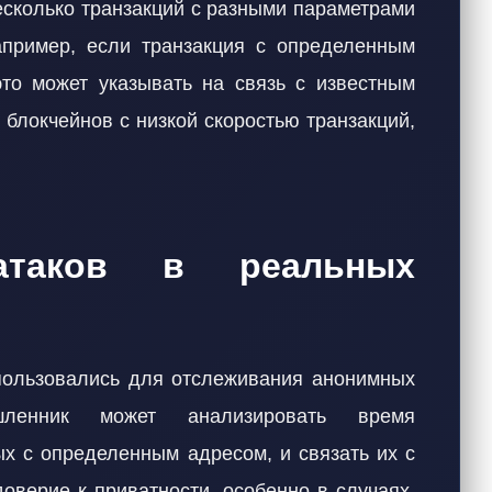
сколько транзакций с разными параметрами
апример, если транзакция с определенным
то может указывать на связь с известным
 блокчейнов с низкой скоростью транзакций,
-атаков в реальных
использовались для отслеживания анонимных
ышленник может анализировать время
ых с определенным адресом, и связать их с
оверие к приватности, особенно в случаях,