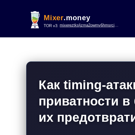
Mixer
.money
mixereztksljzma2owmv6hmsrci322lsje6m3svicoddk3xbgvhd2fid.onion
TOR v3:
Как timing-ата
приватности в 
их предотврат