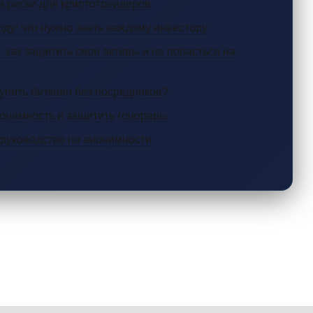
и риски для криптотрейдеров
оду: что нужно знать каждому инвестору
 как защитить свои активы и не попасться на
упить биткоин без посредников?
нонимность и защитить гонорары
е руководство по анонимности