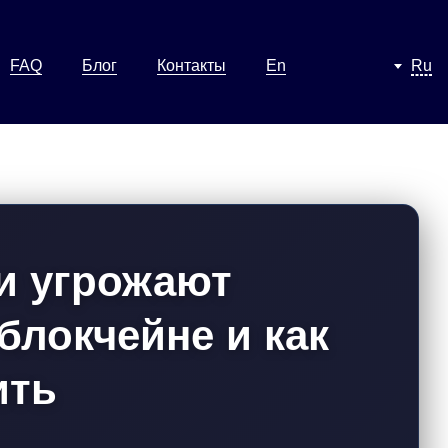
FAQ
Блог
Контакты
En
Ru
ки угрожают
блокчейне и как
ить