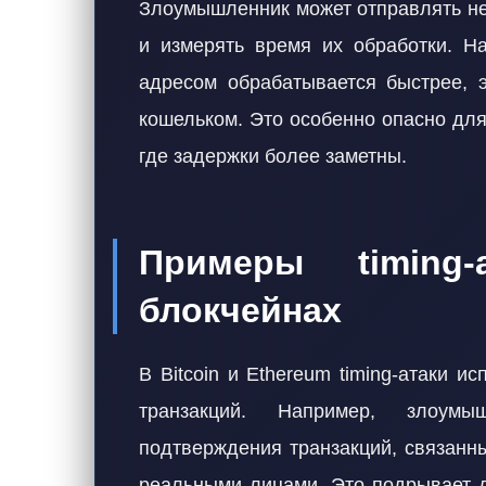
Злоумышленник может отправлять не
и измерять время их обработки. Н
адресом обрабатывается быстрее, э
кошельком. Это особенно опасно для
где задержки более заметны.
Примеры timing
блокчейнах
В Bitcoin и Ethereum timing-атаки 
транзакций. Например, злоум
подтверждения транзакций, связанн
реальными лицами. Это подрывает д