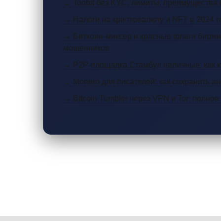
→ Toobit без KYC: лимиты, преимущества 
→ Налоги на криптовалюту и NFT в 2024 г
→ Биткоин-миксер и красные флаги биржи:
мошенников
→ P2P-площадка Стамбул наличные: как к
→ Monero для писателей: как сохранить а
→ Bitcoin Tumbler через VPN и Tor: полно