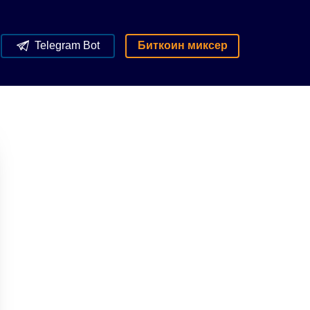
Telegram Bot
Биткоин миксер